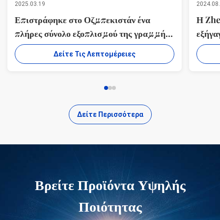
2025.03.19
2024.08
Επιστράφηκε στο Οζμπεκιστάν ένα
Η Zhe
πλήρες σύνολο εξοπλισμού της γραμμής
εξήγα
παραγωγής κόκκων λιπασμάτων
γραμμ
Δείτε Τις Λεπτομέρειες
καυσίμου
Δείτε Περισσότερα
Βρείτε Προϊόντα Υψηλής
Ποιότητας