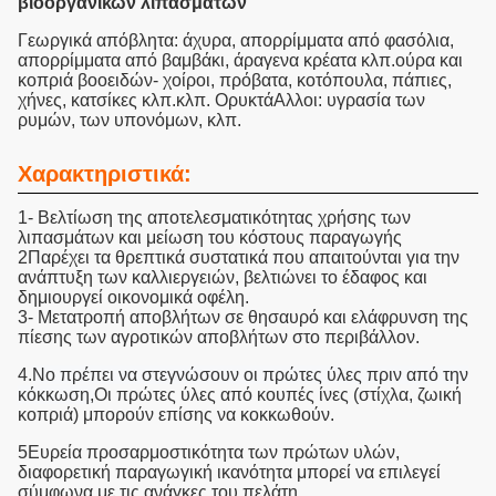
βιοοργανικών λιπασμάτων
Γεωργικά απόβλητα: άχυρα, απορρίμματα από φασόλια,
απορρίμματα από βαμβάκι, άραγενα κρέατα κλπ.ούρα και
κοπριά βοοειδών- χοίροι, πρόβατα, κοτόπουλα, πάπιες,
χήνες, κατσίκες κλπ.κλπ. ΟρυκτάΑλλοι: υγρασία των
ρυμών, των υπονόμων, κλπ.
Χαρακτηριστικά:
1- Βελτίωση της αποτελεσματικότητας χρήσης των
λιπασμάτων και μείωση του κόστους παραγωγής
2Παρέχει τα θρεπτικά συστατικά που απαιτούνται για την
ανάπτυξη των καλλιεργειών, βελτιώνει το έδαφος και
δημιουργεί οικονομικά οφέλη.
3- Μετατροπή αποβλήτων σε θησαυρό και ελάφρυνση της
πίεσης των αγροτικών αποβλήτων στο περιβάλλον.
4.
N
o πρέπει να στεγνώσουν οι πρώτες ύλες πριν από την
κόκκωση,
Οι πρώτες ύλες από κουπές ίνες (στίχλα, ζωική
κοπριά) μπορούν επίσης να κοκκωθούν.
5Ευρεία προσαρμοστικότητα των πρώτων υλών,
διαφορετική παραγωγική ικανότητα μπορεί να επιλεγεί
σύμφωνα με τις ανάγκες του πελάτη.