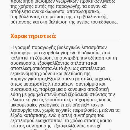
προώθηση βιώσιμων γεωργικών πρακτικών.Μέσω
της χρήσης αυτής της παραγωγής, τα οργανικά
απόβλητα ανακυκλώνονται αποτελεσματικά,
συμβάλλοντας στη μείωση της περιβαλλοντικής
ρύπανσης και στη βελτίωση της υγείας του εδάφους.
Χαρακτηριστικά:
Η γραμμή παραγωγής βιολογικών λιπασμάτων
προσφέρει μια εξορθολογισμένη διαδικασία, που
καλύπτει τη ζύμωση, τη συντριβή, την εξέταση και τη
συσκευασία, εξασφαλίζοντας απλότητα και
αποτελεσματικότητα.Αυτό έχει ως αποτέλεσμα
εξοικονόμηση χρόνου και βελτίωση της
παραγωγικότηταςΕξοπλισμένο με απλές μηχανές,
όπως μετατροπές λιπασμάτων, συντρίμμια και
συσκευασίες, παρέχει μια οικονομικά αποδοτική
λύση με χαμηλά επενδυτικά έξοδα.καθιστώντας την
ελκυστική για τις νεοσύστατες επιχειρήσεις και τις
μικρομεσαίες γεωργικές επιχειρήσειςΗ ταχεία
λειτουργία του, χωρίς τεχνικές περιπλοκές, μειώνει τα
έξοδα κατάρτισης, ενώ η απλή συντήρηση του
εξοπλισμού ελαχιστοποιεί το χρόνο στάσης και το
κόστος συντήρησης, εξασφαλίζοντας συνεχή