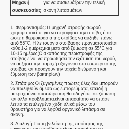
Μηχανή
για να συσκευάζουν την τελική
συσκευασίας
σκόνη λιπασμάτων.
1- Φερμαντισμός: Η μηχανή στροφής σωρού
χρησιμοποιείται για να στροφήσει την στοίβα, έτσι
ώστε η θερμοκρασία της στοίβας να αυξηθεί πάνω
από 55°C. Η λειτουργία στοίβασης πραγματοποιείται
κάθε 1-2 ημέρες,και μετά από ζύμωση σε 55°C για
10-15 ημέρες(Ο σκοπός της περιστροφής της
στοίβας είναι να προωθήσει την εξάτμιση του νερού,
να αυξήσει την παροχή οξυγόνου στο εσωτερικό της
στοίβας,και προάγουν την ταχεία διεύρυνση και
ζύμωση των βακτηρίων)
2. Σπάσιμο: Οι ζυγισμένες πρώτες ύλες δεν μπορούν
να πωληθούν άμεσα ως εμπορεύματα, επειδή η
μακροχρόνια συσσώρευση θα οδηγήσει σε ζύμωση
και άλλα προβλήματα.είναι απαραίτητο να σπάσει
λεπτά τα επιλεγμένα χύδη υλικά μέσω του
θραυστήρα για να ληφθεί οργανικό λιπάσμα σε
σκόνη.
3- Διαλογή: Για τη βελτίωση της ποιότητας της
εμφάνισης του προϊόντος,είναι απαραίτητο να