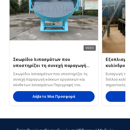
VIDEO
Σκωρίδιο λιπασμάτων που
Εξοπλισμό
υποστηρίζει τη συνεχή παραγωγή
κυλίνδρου 
κόκκων οργανικών και σύνθετων
σχεδιασμέν
Σκωρίδιο λιπασμάτων που υποστηρίζει τη
Εισαγωγή του
λιπασμάτων
λιπασμάτω
συνεχή παραγωγή κόκκων οργανικών και
διπλού κυλίνδ
σύνθετων λιπασμάτων Περιγραφή του
σημαντικός 
προϊόντος: Η μηχανή γκρανιλατήρα
σύνθετων λιπ
σκουπιδιού γάτας από βεντονίτη και κασσάβα
κόκκουςΟ διπ
Λάβετε Μια Προσφορά
Λά
είναι ένας εξειδικευμένος και
granulator μπ
αποτελεσματικός εξοπλισμός που έχει
θερμοκρασία 
σχεδιαστεί για την παραγωγή υψηλής
ποσοστό κοκκ
ποιότητας σφα...
...