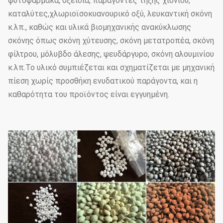
φυτοφάρμακα, οξείδια, παράγοντες τήξης χιονιού,
συσσωμάτωσης και τη βελτίωση
καταλύτες,χλωριοϊσοκυανουρικό οξύ, λευκαντική σκόνη
της φωτεινότητας.
κ.λπ., καθώς και υλικά βιομηχανικής ανακύκλωσης
Αποτελείται κυρίως από κύριο
σκόνης όπως σκόνη χύτευσης, σκόνη μετατροπέα, σκόνη
μηχάνημα, στήλη μηχανής,
φίλτρου, μόλυβδο άλεσης, ψευδάργυρο, σκόνη αλουμινίου
κεφαλή ραπτικής μηχανής,
κ.λπ.Το υλικό συμπιέζεται και σχηματίζεται με μηχανική
μεταγωγική ζώνη κλπ. Μπορεί
πίεση χωρίς προσθήκη ενυδατικού παράγοντα, και η
Μηχανή
να συσκευαστεί σε
καθαρότητα του προϊόντος είναι εγγυημένη.
συσκευασίας
διαφορετικές προδιαγραφές για
τη βελτίωση της
αποτελεσματικότητας της
εργασίας και τη μείωση του
λειτουργικού κόστους.