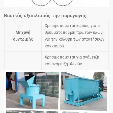
Βασικός εξοπλισμός της παραγωγής:
Χρησιμοποιείται κυρίως για τη
Μηχανή
θρυμματοποίηση πρώτων υλών
συντριβής
για την κάλυψη των απαιτήσεων
κοκκισμού.
Χρησιμοποιείται για ανάμειξη
και ανάμειξη υλικών,
προσαρμογή της
Μηχανή
περιεκτικότητας σε υγρασία
ανάμειξης
των υλικών και προσθήκη
ιχνοστοιχείων για την κάλυψη
των αναγκών της κόκκωσης.
Σκόρπιζα με
Χρησιμοποιείται για την