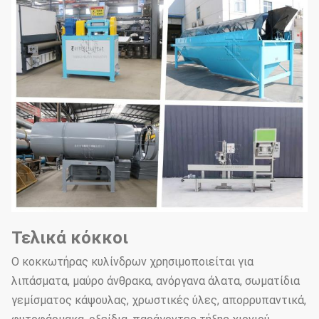
κυλίνδρους
παραγωγή κόκκων λιπασμάτων.
Χρησιμοποιείται κυρίως για τον
διαχωρισμό των τελικών
προϊόντων και των
επιστρεφόμενων υλικών και
Μηχανή
μπορεί επίσης να
διαλογής
συνειδητοποιήσει την
τύμπου
ταξινόμηση των τελικών
προϊόντων, έτσι ώστε τα τελικά
προϊόντα να ταξινομούνται
ομοιόμορφα.
Τελικά κόκκοι
Χρησιμοποιείται κυρίως για
Ο κοκκωτήρας κυλίνδρων χρησιμοποιείται για
απομάκρυνση σκόνης από
λιπάσματα, μαύρο άνθρακα, ανόργανα άλατα, σωματίδια
Μηχανή
κόκκους σκόνης ή υγρή
γεμίσματος κάψουλας, χρωστικές ύλες, απορρυπαντικά,
επικάλυψης
επίστρωση για την πρόληψη της