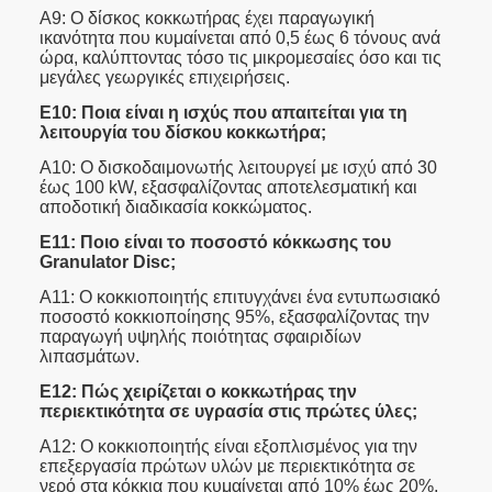
Α9: Ο δίσκος κοκκωτήρας έχει παραγωγική
ικανότητα που κυμαίνεται από 0,5 έως 6 τόνους ανά
ώρα, καλύπτοντας τόσο τις μικρομεσαίες όσο και τις
μεγάλες γεωργικές επιχειρήσεις.
Ε10: Ποια είναι η ισχύς που απαιτείται για τη
λειτουργία του δίσκου κοκκωτήρα;
Α10: Ο δισκοδαιμονωτής λειτουργεί με ισχύ από 30
έως 100 kW, εξασφαλίζοντας αποτελεσματική και
αποδοτική διαδικασία κοκκώματος.
Ε11: Ποιο είναι το ποσοστό κόκκωσης του
Granulator Disc;
Α11: Ο κοκκιοποιητής επιτυγχάνει ένα εντυπωσιακό
ποσοστό κοκκιοποίησης 95%, εξασφαλίζοντας την
παραγωγή υψηλής ποιότητας σφαιριδίων
λιπασμάτων.
Ε12: Πώς χειρίζεται ο κοκκωτήρας την
περιεκτικότητα σε υγρασία στις πρώτες ύλες;
Α12: Ο κοκκιοποιητής είναι εξοπλισμένος για την
επεξεργασία πρώτων υλών με περιεκτικότητα σε
νερό στα κόκκια που κυμαίνεται από 10% έως 20%,