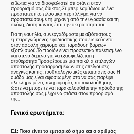
κιβώτια για να διασφαλιστεί ότι φτάνει στον
προορισμό σας άθικτος.Συμπεριλαμβάνουμε ένα
προστατευτικό πλαστικό περιτύλιγμα για να
προστατεύσουμε τη μηχανή από την υγρασία και τη
σκόνη, διατηρώντας έτσι την ακεραιότητά του.
Για τη ναυτιλία, συνεργαζόμαστε με αξιόπιστους
εμπειρογνώμονες εφοδιαστικής που ειδικεύονται
στον ασφαλή χειρισμό και παράδοση βαρέων
εξοπλισμού.Το προϊόν είναι προσεκτικά παλετισμένο
και στενά δεμένο για να εξασφαλίζεται η
σταθερότηταΠροσφέρουμε μια ποικιλία επιλογών
αποστολής προσαρμοσμένων στις επείγουσες
ανάγκες και τις προϋπολογιστικές απαιτήσεις σας.Η
ομάδα μας είναι αφοσιωμένη στο να σας παρέχει
ολοκληρωμένες πληροφορίες παρακολούθησης
ώστε να μπορείτε να παρακολουθείτε την πρόοδο της
αποστολής σας μέχρι να φτάσει στον προορισμό
της..
Γενικά ερωτήματα:
Ε1: Ποιο είναι το εμπορικό σήμα και ο αριθμός