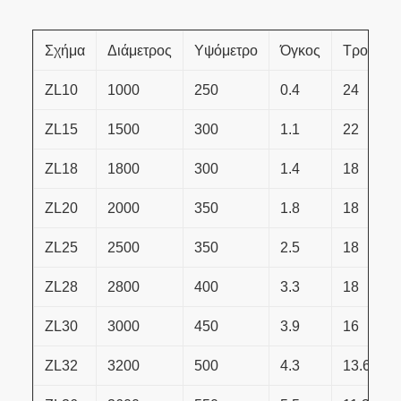
Σχήμα
Διάμετρος
Υψόμετρο
Όγκος
Τροποπο
ZL10
1000
250
0.4
24
ZL15
1500
300
1.1
22
ZL18
1800
300
1.4
18
ZL20
2000
350
1.8
18
ZL25
2500
350
2.5
18
ZL28
2800
400
3.3
18
ZL30
3000
450
3.9
16
ZL32
3200
500
4.3
13.6