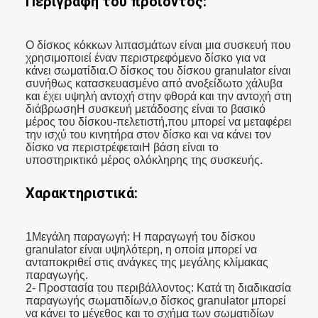
Περιγραφή του προϊόντος:
Ο δίσκος κόκκων λιπασμάτων είναι μια συσκευή που
χρησιμοποιεί έναν περιστρεφόμενο δίσκο για να
κάνει σωματίδια.Ο δίσκος του δίσκου granulator είναι
συνήθως κατασκευασμένο από ανοξείδωτο χάλυβα
και έχει υψηλή αντοχή στην φθορά και την αντοχή στη
διάβρωσηΗ συσκευή μετάδοσης είναι το βασικό
μέρος του δίσκου-πελετιστή,που μπορεί να μεταφέρει
την ισχύ του κινητήρα στον δίσκο και να κάνει τον
δίσκο να περιστρέφεταιΗ βάση είναι το
υποστηρικτικό μέρος ολόκληρης της συσκευής.
Χαρακτηριστικά:
1Μεγάλη παραγωγή: Η παραγωγή του δίσκου
granulator είναι υψηλότερη, η οποία μπορεί να
ανταποκριθεί στις ανάγκες της μεγάλης κλίμακας
παραγωγής.
2- Προστασία του περιβάλλοντος: Κατά τη διαδικασία
παραγωγής σωματιδίων,ο δίσκος granulator μπορεί
να κάνει το μέγεθος και το σχήμα των σωματιδίων