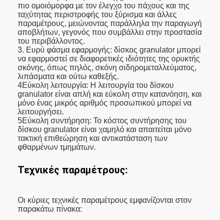
πιο ομοιόμορφα με τον έλεγχο του πάχους και της
ταχύτητας περιστροφής του ξύρισμα και άλλες
παραμέτρους, μειώνοντας παράλληλα την παραγωγή
αποβλήτων, γεγονός που συμβάλλει στην προστασία
του περιβάλλοντος.
3. Ευρύ φάσμα εφαρμογής: δίσκος granulator μπορεί
να εφαρμοστεί σε διαφορετικές ιδιότητες της ορυκτής
σκόνης, όπως πηλός, σκόνη σιδηρομεταλλεύματος,
λιπάσματα και ούτω καθεξής.
4Εύκολη λειτουργία: Η λειτουργία του δίσκου
granulator είναι απλή και εύκολη στην κατανόηση, και
μόνο ένας μικρός αριθμός προσωπικού μπορεί να
λειτουργήσει.
5Εύκολη συντήρηση: Το κόστος συντήρησης του
δίσκου granulator είναι χαμηλό και απαιτείται μόνο
τακτική επιθεώρηση και αντικατάσταση των
φθαρμένων τμημάτων.
Τεχνικές παραμέτρους:
Οι κύριες τεχνικές παραμέτρους εμφανίζονται στον
παρακάτω πίνακα: