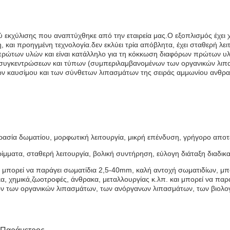
σμού εκχύλισης που αναπτύχθηκε από την εταιρεία μας.Ο εξοπλισμός έχ
, και προηγμένη τεχνολογία.δεν εκλύει τρία απόβλητα, έχει σταθερή λειτ
πρώτων υλών και είναι κατάλληλο για τη κόκκωση διαφόρων πρώτων υ
 συγκεντρώσεων και τύπων (συμπεριλαμβανομένων των οργανικών λιπα
ν καυσίμου και των σύνθετων λιπασμάτων της σειράς αμμωνίου ανθρακ
ασία δωματίου, μορφωτική λειτουργία, μικρή επένδυση, γρήγορο αποτ
ρρίμματα, σταθερή λειτουργία, βολική συντήρηση, εύλογη διάταξη διαδ
μπορεί να παράγει σωματίδια 2,5-40mm, καλή αντοχή σωματιδίων, μπο
 χημικά,ζωοτροφές, άνθρακα, μεταλλουργίας κ.λπ. και μπορεί να παρ
 των οργανικών λιπασμάτων, των ανόργανων λιπασμάτων, των βιολογ