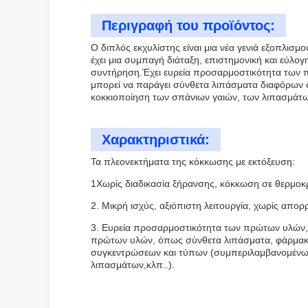
Περιγραφή του προϊόντος:
Ο διπλός εκχυλίστης είναι μια νέα γενιά εξοπλι
έχει μια συμπαγή διάταξη, επιστημονική και εύλογη
συντήρηση.Έχει ευρεία προσαρμοστικότητα των 
μπορεί να παράγει σύνθετα λιπάσματα διαφόρων
κοκκιοποίηση των σπάνιων γαιών, των λιπασμάτω
Χαρακτηριστικά:
Τα πλεονεκτήματα της κόκκωσης με εκτόξευση:
1Χωρίς διαδικασία ξήρανσης, κόκκωση σε θερμοκρ
2. Μικρή ισχύς, αξιόπιστη λειτουργία, χωρίς απο
3. Ευρεία προσαρμοστικότητα των πρώτων υλών, 
πρώτων υλών, όπως σύνθετα λιπάσματα, φάρμακα,
συγκεντρώσεων και τύπων (συμπεριλαμβανομένων
λιπασμάτων,κλπ..).