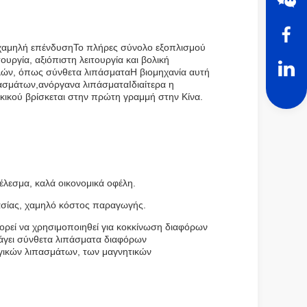
ει χαμηλή επένδυσηΤο πλήρες σύνολο εξοπλισμού
ουργία, αξιόπιστη λειτουργία και βολική
λών, όπως σύνθετα λιπάσματαΗ βιομηχανία αυτή
σμάτων,ανόργανα λιπάσματαΙδιαίτερα η
ικού βρίσκεται στην πρώτη γραμμή στην Κίνα.
έλεσμα, καλά οικονομικά οφέλη.
ικασίας, χαμηλό κόστος παραγωγής.
ρεί να χρησιμοποιηθεί για κοκκίνωση διαφόρων
άγει σύνθετα λιπάσματα διαφόρων
ικών λιπασμάτων, των μαγνητικών