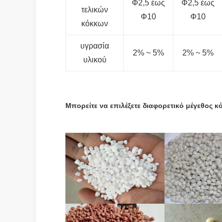
Φ2,5 έως
Φ2,5 έως
τελικών
Φ10
Φ10
κόκκων
υγρασία
2% ~ 5%
2% ~ 5%
υλικού
Μπορείτε να επιλέξετε διαφορετικό μέγεθος κ