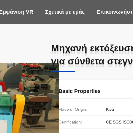
Εμφάνιση VR
Σχετικά με εμάς
Επικοινωνήστε
Μηχανή εκτόξευσ
Μηχανή εκτόξευσ
για σύνθετα στεγ
για σύνθετα στεγ
Basic Properties
Place of Origin:
Κίνα
Certification:
CE SGS ISO9