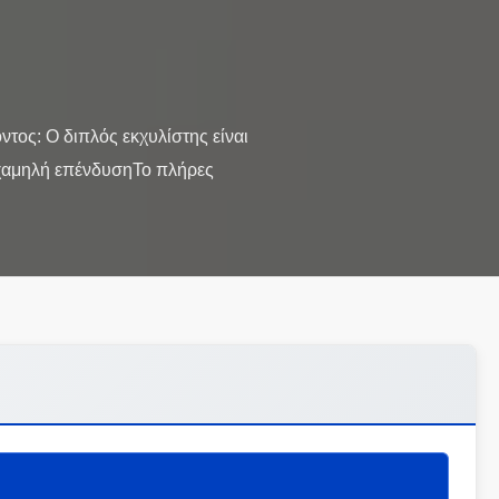
τος: Ο διπλός εκχυλίστης είναι
ι χαμηλή επένδυσηΤο πλήρες