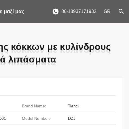
 μαζί μας
86-18937171932
GR
ης κόκκων με κυλίνδρους
ης κόκκων με κυλίνδρους
νά λιπάσματα
νά λιπάσματα
Brand Name:
Tianci
001
Model Number:
DZJ