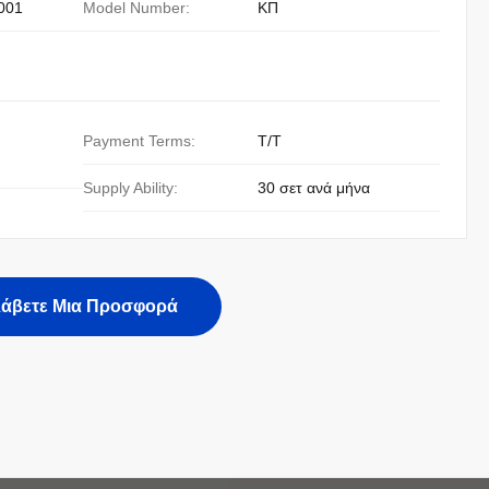
001
Model Number:
ΚΠ
Payment Terms:
Τ/Τ
Supply Ability:
30 σετ ανά μήνα
άβετε Μια Προσφορά