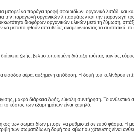
 μπορεί να παράγει τροφή σφαιριδίων, οργανικό λιπάδι και κυλ
 για την παραγωγή οργανικών λιπασμάτων και την παραγωγή τρ
 κοκκωτότητα διαφόρων οργανικών υλικών μετά τη ζύμωση, σπάζ
 να μεταποιηθούν απευθείας αναμειγνύοντας τα συστατικά, το 
ιάρκεια ζωής, βελτιστοποιημένη διάταξη τρύπας ταινίας, εύρ
 εισόδου αέρα, αυξημένη απόδοση. Η δομή του κυλίνδρου επίπε
ράγισης, μακρά διάρκεια ζωής, εύκολη συντήρηση. Το ανθεκτικό
ι το κόστος των εξαρτημάτων είναι χαμηλό.
ήκος των σωματιδίων μπορεί να ρυθμιστεί σε ευρύ φάσμα. Η μ
ριβή των σωματιδίων.η δομή του κιβωτίου χύτευσης είναι ανθεκτ