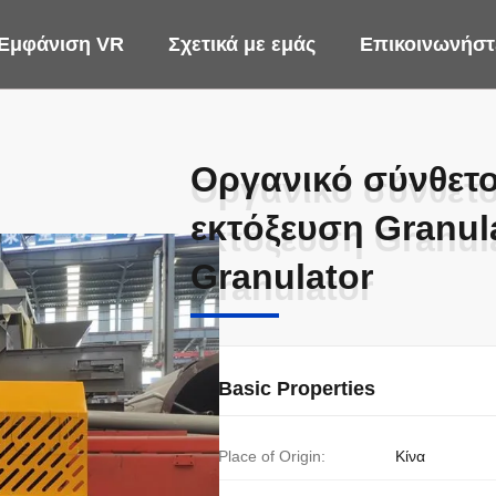
Εμφάνιση VR
Σχετικά με εμάς
Επικοινωνήστε
Οργανικό σύνθετο
Οργανικό σύνθετο
εκτόξευση Granul
εκτόξευση Granul
Granulator
Granulator
Basic Properties
Place of Origin:
Κίνα