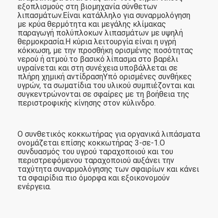
εξοπλισμούς στη βιομηχανία σύνθετων
λιπασμάτων.Είναι κατάλληλο για συναρμολόγηση
με κρύα θερμότητα και μεγάλης κλίμακας
παραγωγή πολύπλοκων λιπασμάτων με υψηλή
θερμοκρασία.Η κύρια λειτουργία είναι η υγρή
κόκκωση, με την προσθήκη ορισμένης ποσότητας
νερού ή ατμού.το βασικό λίπασμα στο βαρέλι
υγραίνεται και στη συνέχεια υποβάλλεται σε
πλήρη χημική αντίδρασηΥπό ορισμένες συνθήκες
υγρών, τα σωματίδια του υλικού συμπιέζονται και
συγκεντρώνονται σε σφαίρες με τη βοήθεια της
περιστροφικής κίνησης στον κύλινδρο.
Ο συνθετικός κοκκωτήρας για οργανικά λιπάσματα
ονομάζεται επίσης κοκκωτήρας 3-σε-1.Ο
συνδυασμός του υγρού ταραχοποιού και του
περιστρεφόμενου ταραχοποιού αυξάνει την
ταχύτητα συναρμολόγησης των σφαιρίων και κάνει
τα σφαιρίδια πιο όμορφα και εξοικονομούν
ενέργεια.