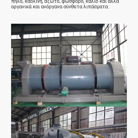
πηλό, καολίνη, άζωτο, φωσφόρο, κάλιο και άλλα
οργανικά και ανόργανα σύνθετα λιπάσματα.