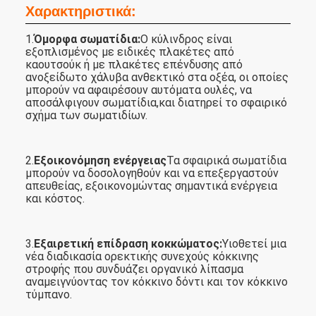
Χαρακτηριστικά:
1.
Όμορφα σωματίδια:
Ο κύλινδρος είναι
εξοπλισμένος με ειδικές πλακέτες από
καουτσούκ ή με πλακέτες επένδυσης από
ανοξείδωτο χάλυβα ανθεκτικό στα οξέα, οι οποίες
μπορούν να αφαιρέσουν αυτόματα ουλές, να
αποσάλφιγουν σωματίδια,και διατηρεί το σφαιρικό
σχήμα των σωματιδίων.
2.
Εξοικονόμηση ενέργειας
Τα σφαιρικά σωματίδια
μπορούν να δοσολογηθούν και να επεξεργαστούν
απευθείας, εξοικονομώντας σημαντικά ενέργεια
και κόστος.
3.
Εξαιρετική επίδραση κοκκώματος:
Υιοθετεί μια
νέα διαδικασία ορεκτικής συνεχούς κόκκινης
στροφής που συνδυάζει οργανικό λίπασμα
αναμειγνύοντας τον κόκκινο δόντι και τον κόκκινο
τύμπανο.