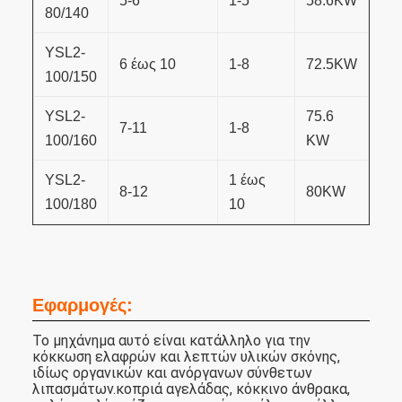
5-6
1-5
58.6KW
80/140
ΥSL2-
6 έως 10
1-8
72.5KW
100/150
ΥSL2-
75.6
7-11
1-8
100/160
KW
ΥSL2-
1 έως
8-12
80KW
100/180
10
Εφαρμογές:
Το μηχάνημα αυτό είναι κατάλληλο για την
κόκκωση ελαφρών και λεπτών υλικών σκόνης,
ιδίως οργανικών και ανόργανων σύνθετων
λιπασμάτων.κοπριά αγελάδας, κόκκινο άνθρακα,