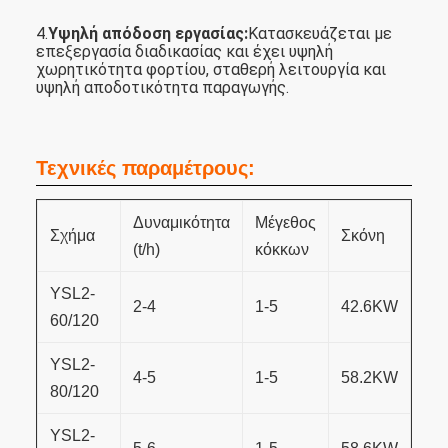
4.
Υψηλή απόδοση εργασίας:
Κατασκευάζεται με
επεξεργασία διαδικασίας και έχει υψηλή
χωρητικότητα φορτίου, σταθερή λειτουργία και
υψηλή αποδοτικότητα παραγωγής.
Τεχνικές παραμέτρους:
Δυναμικότητα
Μέγεθος
Σχήμα
Σκόνη
(t/h)
κόκκων
ΥSL2-
2-4
1-5
42.6KW
60/120
ΥSL2-
4-5
1-5
58.2KW
80/120
ΥSL2-