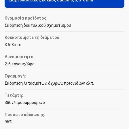
Δαχτυλιδίτικος κόκκος θραύσης 3
,
5-8 mm
Ονομασία προϊόντος:
Σκόρπιση δακτυλικού σχηματισμού
Κοκκοποιήστε τη διάμετρο:
3.5-8mm
Δυναμικότητα:
2-6 τόνους/ώρα
Εφαρμογή:
Σκόρπιση λιπασμάτων, άχυρων, πριονιδίων κλπ.
Τετάρτη:
380v/προσαρμοσμένο
Ποσοστό κόκκωσης:
95%