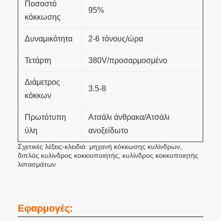
Ποσοστό
95%
κόκκωσης
Δυναμικότητα
2-6 τόνους/ώρα
Τετάρτη
380V/προσαρμοσμένο
Διάμετρος
3.5-8
κόκκων
Πρωτότυπη
Ατσάλι άνθρακα/Ατσάλι
ύλη
ανοξείδωτο
Σχετικές λέξεις-κλειδιά: μηχανή κόκκωσης κυλίνδρων,
διπλός κυλίνδρος κοκκιοποιητής, κυλίνδρος κοκκοποιητής
λιπασμάτων
Εφαρμογές: