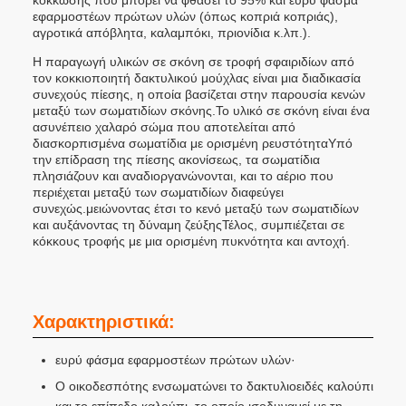
κόκκωσης που μπορεί να φθάσει το 95% και ευρύ φάσμα
εφαρμοστέων πρώτων υλών (όπως κοπριά κοπριάς),
αγροτικά απόβλητα, καλαμπόκι, πριονίδια κ.λπ.).
Η παραγωγή υλικών σε σκόνη σε τροφή σφαιριδίων από
τον κοκκιοποιητή δακτυλικού μούχλας είναι μια διαδικασία
συνεχούς πίεσης, η οποία βασίζεται στην παρουσία κενών
μεταξύ των σωματιδίων σκόνης.Το υλικό σε σκόνη είναι ένα
ασυνέπειο χαλαρό σώμα που αποτελείται από
διασκορπισμένα σωματίδια με ορισμένη ρευστότηταΥπό
την επίδραση της πίεσης ακονίσεως, τα σωματίδια
πλησιάζουν και αναδιοργανώνονται, και το αέριο που
περιέχεται μεταξύ των σωματιδίων διαφεύγει
συνεχώς.μειώνοντας έτσι το κενό μεταξύ των σωματιδίων
και αυξάνοντας τη δύναμη ζεύξηςΤέλος, συμπιέζεται σε
κόκκους τροφής με μια ορισμένη πυκνότητα και αντοχή.
Χαρακτηριστικά:
ευρύ φάσμα εφαρμοστέων πρώτων υλών·
Ο οικοδεσπότης ενσωματώνει το δακτυλιοειδές καλούπι